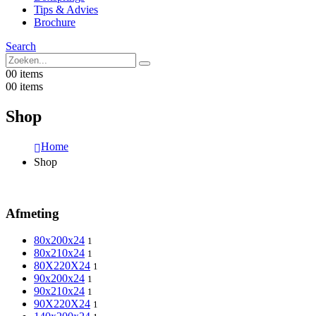
Tips & Advies
Brochure
Search
0
0 items
0
0 items
Shop
Home
Shop
Afmeting
80x200x24
1
80x210x24
1
80X220X24
1
90x200x24
1
90x210x24
1
90X220X24
1