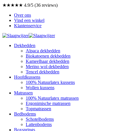
★★★★★ 4.9/5 (36 reviews)
Over ons
Vind een winkel
Klantenservice
Dekbedden
Alpaca dekbedden
Biokatoenen dekbedden
Kameelhaar dekbedden
Merino wol dekbedden
Tencel dekbedden
Hoofdkussens
100% Natuurlatex kussens
Wollen kussens
Matrassen
100% Natuurlatex matrassen
Ergonimische matrassen
Topmatrassen
Bedbodems
Schotelbodems
Lattenbodems
Boxsprings