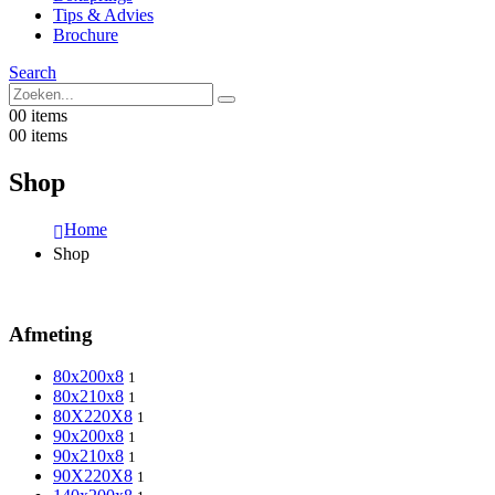
Tips & Advies
Brochure
Search
0
0 items
0
0 items
Shop
Home
Shop
Afmeting
80x200x8
1
80x210x8
1
80X220X8
1
90x200x8
1
90x210x8
1
90X220X8
1