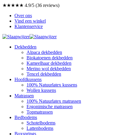
★★★★★ 4.9/5 (36 reviews)
Over ons
Vind een winkel
Klantenservice
Dekbedden
Alpaca dekbedden
Biokatoenen dekbedden
Kameelhaar dekbedden
Merino wol dekbedden
Tencel dekbedden
Hoofdkussens
100% Natuurlatex kussens
Wollen kussens
Matrassen
100% Natuurlatex matrassen
Ergonimische matrassen
Topmatrassen
Bedbodems
Schotelbodems
Lattenbodems
Boxsprings