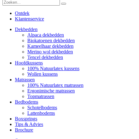
Ontdek
Klantenservice
Dekbedden
Alpaca dekbedden
Biokatoenen dekbedden
Kameelhaar dekbedden
Merino wol dekbedden
Tencel dekbedden
Hoofdkussens
100% Natuurlatex kussens
Wollen kussens
Matrassen
100% Natuurlatex matrassen
Ergonimische matrassen
Topmatrassen
Bedbodems
Schotelbodems
Lattenbodems
Boxsprings
Tips & Advies
Brochure