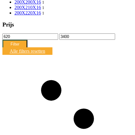
200X200X16
1
200X210X16
1
200X220X16
1
Prijs
Min.
Max.
prijs
prijs
Filter
Alle filters resetten