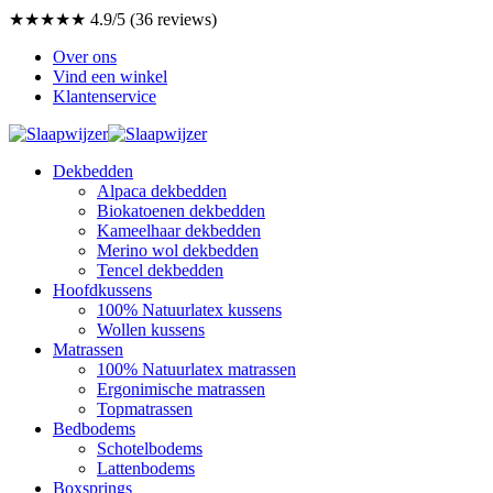
★★★★★ 4.9/5 (36 reviews)
Over ons
Vind een winkel
Klantenservice
Dekbedden
Alpaca dekbedden
Biokatoenen dekbedden
Kameelhaar dekbedden
Merino wol dekbedden
Tencel dekbedden
Hoofdkussens
100% Natuurlatex kussens
Wollen kussens
Matrassen
100% Natuurlatex matrassen
Ergonimische matrassen
Topmatrassen
Bedbodems
Schotelbodems
Lattenbodems
Boxsprings