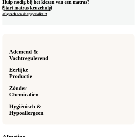
Hulp nodig bij het kiezen van een matras?
Start matras keuzehulp
of spreek een slaapspecialist ➜
Ademend &
Vochtregulerend
Eerlijke
Productie
Zónder
Chemicaliën
Hygiënisch &
Hypoallergeen
Afmeting