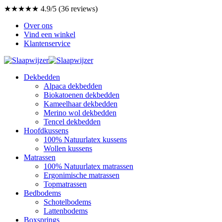
★★★★★ 4.9/5 (36 reviews)
Over ons
Vind een winkel
Klantenservice
Dekbedden
Alpaca dekbedden
Biokatoenen dekbedden
Kameelhaar dekbedden
Merino wol dekbedden
Tencel dekbedden
Hoofdkussens
100% Natuurlatex kussens
Wollen kussens
Matrassen
100% Natuurlatex matrassen
Ergonimische matrassen
Topmatrassen
Bedbodems
Schotelbodems
Lattenbodems
Boxsprings