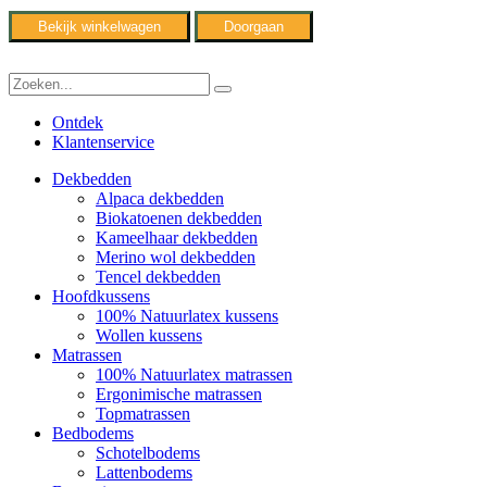
Bekijk winkelwagen
Doorgaan
Ontdek
Klantenservice
Dekbedden
Alpaca dekbedden
Biokatoenen dekbedden
Kameelhaar dekbedden
Merino wol dekbedden
Tencel dekbedden
Hoofdkussens
100% Natuurlatex kussens
Wollen kussens
Matrassen
100% Natuurlatex matrassen
Ergonimische matrassen
Topmatrassen
Bedbodems
Schotelbodems
Lattenbodems