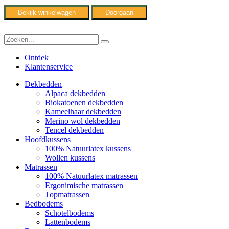
Bekijk winkelwagen
Doorgaan
Ontdek
Klantenservice
Dekbedden
Alpaca dekbedden
Biokatoenen dekbedden
Kameelhaar dekbedden
Merino wol dekbedden
Tencel dekbedden
Hoofdkussens
100% Natuurlatex kussens
Wollen kussens
Matrassen
100% Natuurlatex matrassen
Ergonimische matrassen
Topmatrassen
Bedbodems
Schotelbodems
Lattenbodems