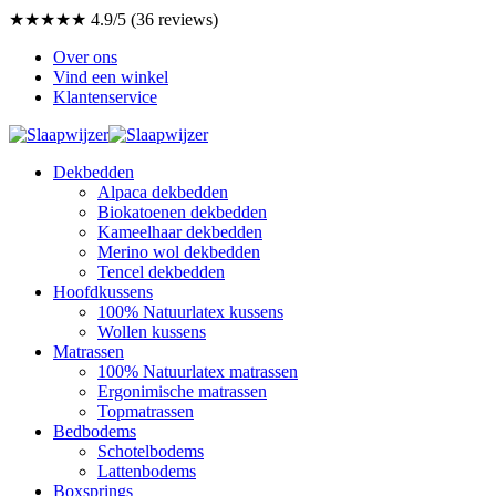
★★★★★ 4.9/5 (36 reviews)
Over ons
Vind een winkel
Klantenservice
Dekbedden
Alpaca dekbedden
Biokatoenen dekbedden
Kameelhaar dekbedden
Merino wol dekbedden
Tencel dekbedden
Hoofdkussens
100% Natuurlatex kussens
Wollen kussens
Matrassen
100% Natuurlatex matrassen
Ergonimische matrassen
Topmatrassen
Bedbodems
Schotelbodems
Lattenbodems
Boxsprings